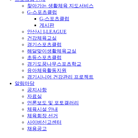
찾아가는 생활체육 지도서비스
G-스포츠클럽
G-스포츠클럽
게시판
안산시 I-LEAGUE
건강체육교실
경기스포츠클럽
해달맞이생활체육교실
초등스포츠클럽
경기도꿈나무스포츠학교
유아체육활동지원
경기시니어 건강관리 프로젝트
알림마당
공지사항
자료실
언론보도 및 포토갤러리
체육시설 안내
체육회장 선거
사이버신고센터
채용공고