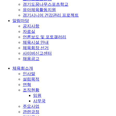
경기도꿈나무스포츠학교
유아체육활동지원
경기시니어 건강관리 프로젝트
알림마당
공지사항
자료실
언론보도 및 포토갤러리
체육시설 안내
체육회장 선거
사이버신고센터
채용공고
체육회소개
인사말
설립목적
연혁
조직현황
임원
사무국
주요사업
관련규정