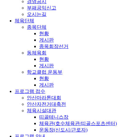
경영공시
부패공익신고
오시는길
체육단체
종목단체
현황
게시판
종목회장선거
동체육회
현황
게시판
학교클럽 운동부
현황
게시판
프로그램 접수
안산마라톤대회
안산자전거대축전
체육시설대관
띠골테니스장
체육관(호수체육관/띠골스포츠센터)
운동장(신도시/근로자)
프로그램 안내