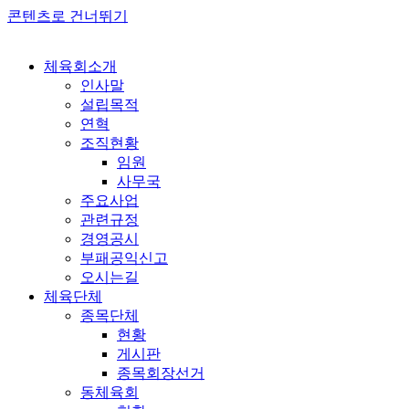
콘텐츠로 건너뛰기
체육회소개
인사말
설립목적
연혁
조직현황
임원
사무국
주요사업
관련규정
경영공시
부패공익신고
오시는길
체육단체
종목단체
현황
게시판
종목회장선거
동체육회