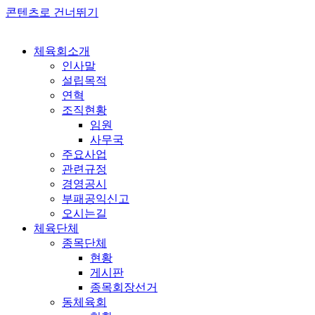
콘텐츠로 건너뛰기
체육회소개
인사말
설립목적
연혁
조직현황
임원
사무국
주요사업
관련규정
경영공시
부패공익신고
오시는길
체육단체
종목단체
현황
게시판
종목회장선거
동체육회