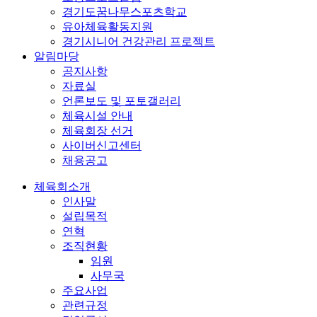
경기도꿈나무스포츠학교
유아체육활동지원
경기시니어 건강관리 프로젝트
알림마당
공지사항
자료실
언론보도 및 포토갤러리
체육시설 안내
체육회장 선거
사이버신고센터
채용공고
체육회소개
인사말
설립목적
연혁
조직현황
임원
사무국
주요사업
관련규정