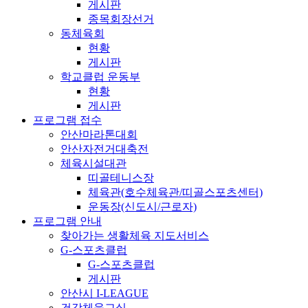
게시판
종목회장선거
동체육회
현황
게시판
학교클럽 운동부
현황
게시판
프로그램 접수
안산마라톤대회
안산자전거대축전
체육시설대관
띠골테니스장
체육관(호수체육관/띠골스포츠센터)
운동장(신도시/근로자)
프로그램 안내
찾아가는 생활체육 지도서비스
G-스포츠클럽
G-스포츠클럽
게시판
안산시 I-LEAGUE
건강체육교실