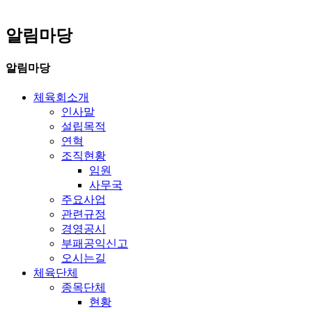
알림마당
알림마당
체육회소개
인사말
설립목적
연혁
조직현황
임원
사무국
주요사업
관련규정
경영공시
부패공익신고
오시는길
체육단체
종목단체
현황