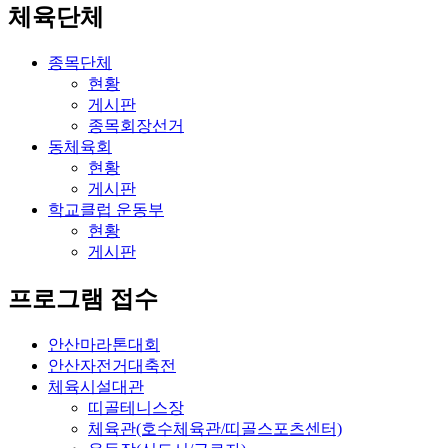
체육단체
종목단체
현황
게시판
종목회장선거
동체육회
현황
게시판
학교클럽 운동부
현황
게시판
프로그램 접수
안산마라톤대회
안산자전거대축전
체육시설대관
띠골테니스장
체육관(호수체육관/띠골스포츠센터)