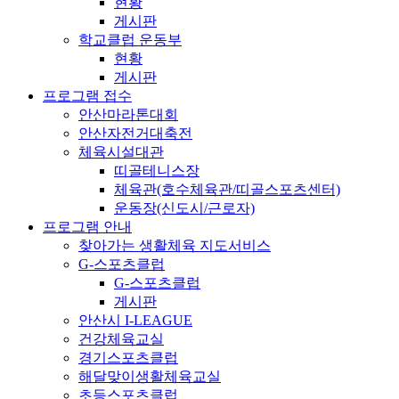
현황
게시판
학교클럽 운동부
현황
게시판
프로그램 접수
안산마라톤대회
안산자전거대축전
체육시설대관
띠골테니스장
체육관(호수체육관/띠골스포츠센터)
운동장(신도시/근로자)
프로그램 안내
찾아가는 생활체육 지도서비스
G-스포츠클럽
G-스포츠클럽
게시판
안산시 I-LEAGUE
건강체육교실
경기스포츠클럽
해달맞이생활체육교실
초등스포츠클럽