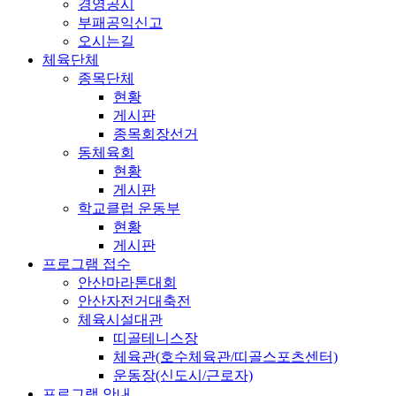
경영공시
부패공익신고
오시는길
체육단체
종목단체
현황
게시판
종목회장선거
동체육회
현황
게시판
학교클럽 운동부
현황
게시판
프로그램 접수
안산마라톤대회
안산자전거대축전
체육시설대관
띠골테니스장
체육관(호수체육관/띠골스포츠센터)
운동장(신도시/근로자)
프로그램 안내