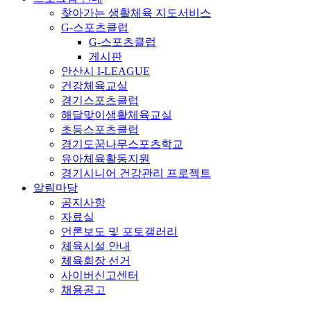
찾아가는 생활체육 지도서비스
G-스포츠클럽
G-스포츠클럽
게시판
안산시 I-LEAGUE
건강체육교실
경기스포츠클럽
해달맞이생활체육교실
초등스포츠클럽
경기도꿈나무스포츠학교
유아체육활동지원
경기시니어 건강관리 프로젝트
알림마당
공지사항
자료실
언론보도 및 포토갤러리
체육시설 안내
체육회장 선거
사이버신고센터
채용공고