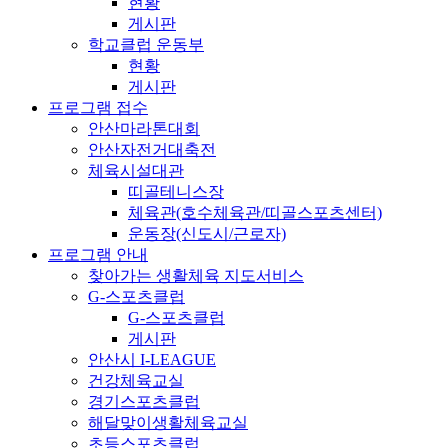
현황
게시판
학교클럽 운동부
현황
게시판
프로그램 접수
안산마라톤대회
안산자전거대축전
체육시설대관
띠골테니스장
체육관(호수체육관/띠골스포츠센터)
운동장(신도시/근로자)
프로그램 안내
찾아가는 생활체육 지도서비스
G-스포츠클럽
G-스포츠클럽
게시판
안산시 I-LEAGUE
건강체육교실
경기스포츠클럽
해달맞이생활체육교실
초등스포츠클럽