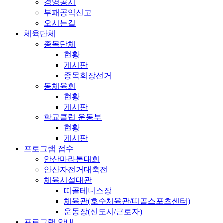
경영공시
부패공익신고
오시는길
체육단체
종목단체
현황
게시판
종목회장선거
동체육회
현황
게시판
학교클럽 운동부
현황
게시판
프로그램 접수
안산마라톤대회
안산자전거대축전
체육시설대관
띠골테니스장
체육관(호수체육관/띠골스포츠센터)
운동장(신도시/근로자)
프로그램 안내