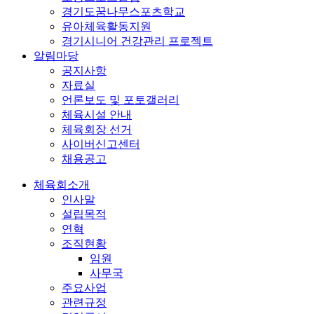
경기도꿈나무스포츠학교
유아체육활동지원
경기시니어 건강관리 프로젝트
알림마당
공지사항
자료실
언론보도 및 포토갤러리
체육시설 안내
체육회장 선거
사이버신고센터
채용공고
체육회소개
인사말
설립목적
연혁
조직현황
임원
사무국
주요사업
관련규정