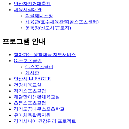
안산자전거대축전
체육시설대관
띠골테니스장
체육관(호수체육관/띠골스포츠센터)
운동장(신도시/근로자)
프로그램 안내
찾아가는 생활체육 지도서비스
G-스포츠클럽
G-스포츠클럽
게시판
안산시 I-LEAGUE
건강체육교실
경기스포츠클럽
해달맞이생활체육교실
초등스포츠클럽
경기도꿈나무스포츠학교
유아체육활동지원
경기시니어 건강관리 프로젝트