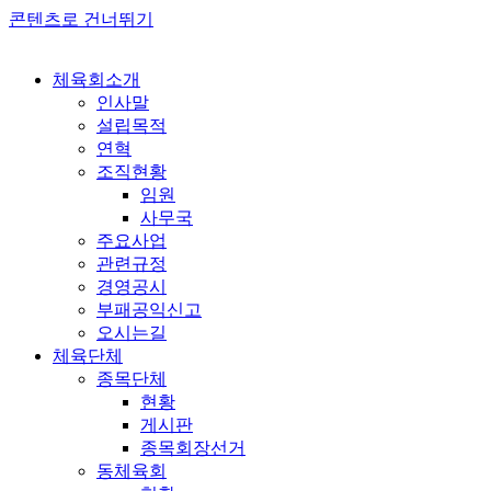
콘텐츠로 건너뛰기
체육회소개
인사말
설립목적
연혁
조직현황
임원
사무국
주요사업
관련규정
경영공시
부패공익신고
오시는길
체육단체
종목단체
현황
게시판
종목회장선거
동체육회