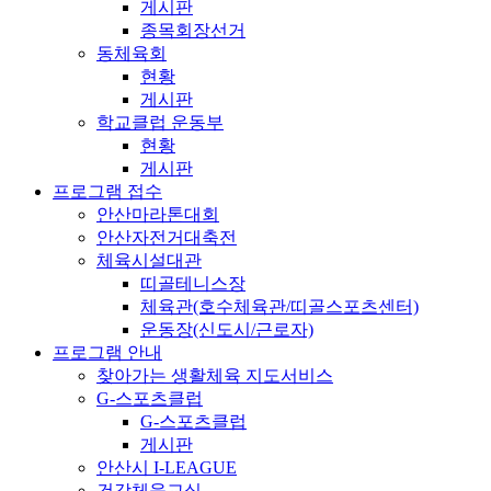
게시판
종목회장선거
동체육회
현황
게시판
학교클럽 운동부
현황
게시판
프로그램 접수
안산마라톤대회
안산자전거대축전
체육시설대관
띠골테니스장
체육관(호수체육관/띠골스포츠센터)
운동장(신도시/근로자)
프로그램 안내
찾아가는 생활체육 지도서비스
G-스포츠클럽
G-스포츠클럽
게시판
안산시 I-LEAGUE
건강체육교실