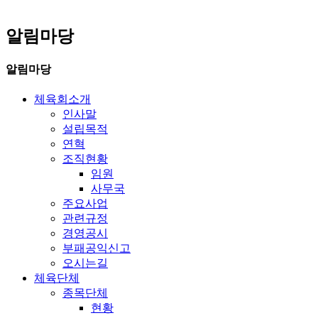
알림마당
알림마당
체육회소개
인사말
설립목적
연혁
조직현황
임원
사무국
주요사업
관련규정
경영공시
부패공익신고
오시는길
체육단체
종목단체
현황