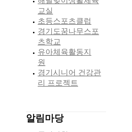
해달맞이생활체육
교실
초등스포츠클럽
경기도꿈나무스포
츠학교
유아체육활동지
원
경기시니어 건강관
리 프로젝트
알림마당