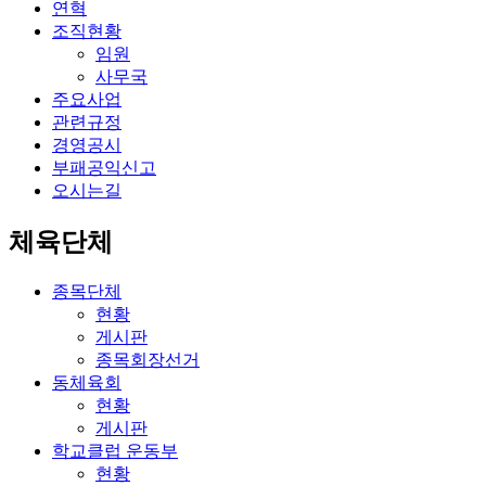
연혁
조직현황
임원
사무국
주요사업
관련규정
경영공시
부패공익신고
오시는길
체육단체
종목단체
현황
게시판
종목회장선거
동체육회
현황
게시판
학교클럽 운동부
현황