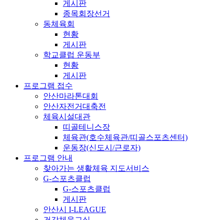
게시판
종목회장선거
동체육회
현황
게시판
학교클럽 운동부
현황
게시판
프로그램 접수
안산마라톤대회
안산자전거대축전
체육시설대관
띠골테니스장
체육관(호수체육관/띠골스포츠센터)
운동장(신도시/근로자)
프로그램 안내
찾아가는 생활체육 지도서비스
G-스포츠클럽
G-스포츠클럽
게시판
안산시 I-LEAGUE
건강체육교실