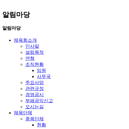
알림마당
알림마당
체육회소개
인사말
설립목적
연혁
조직현황
임원
사무국
주요사업
관련규정
경영공시
부패공익신고
오시는길
체육단체
종목단체
현황