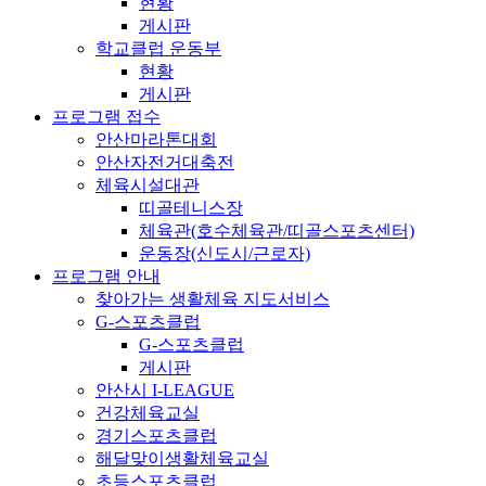
현황
게시판
학교클럽 운동부
현황
게시판
프로그램 접수
안산마라톤대회
안산자전거대축전
체육시설대관
띠골테니스장
체육관(호수체육관/띠골스포츠센터)
운동장(신도시/근로자)
프로그램 안내
찾아가는 생활체육 지도서비스
G-스포츠클럽
G-스포츠클럽
게시판
안산시 I-LEAGUE
건강체육교실
경기스포츠클럽
해달맞이생활체육교실
초등스포츠클럽