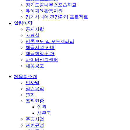
경기도꿈나무스포츠학교
유아체육활동지원
경기시니어 건강관리 프로젝트
알림마당
공지사항
자료실
언론보도 및 포토갤러리
체육시설 안내
체육회장 선거
사이버신고센터
채용공고
체육회소개
인사말
설립목적
연혁
조직현황
임원
사무국
주요사업
관련규정