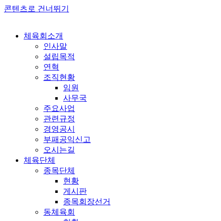
콘텐츠로 건너뛰기
체육회소개
인사말
설립목적
연혁
조직현황
임원
사무국
주요사업
관련규정
경영공시
부패공익신고
오시는길
체육단체
종목단체
현황
게시판
종목회장선거
동체육회