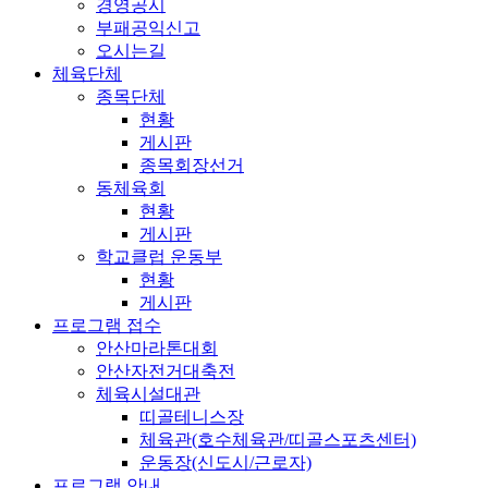
경영공시
부패공익신고
오시는길
체육단체
종목단체
현황
게시판
종목회장선거
동체육회
현황
게시판
학교클럽 운동부
현황
게시판
프로그램 접수
안산마라톤대회
안산자전거대축전
체육시설대관
띠골테니스장
체육관(호수체육관/띠골스포츠센터)
운동장(신도시/근로자)
프로그램 안내