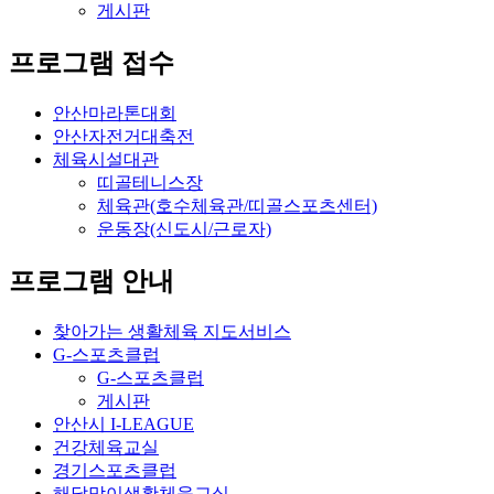
게시판
프로그램 접수
안산마라톤대회
안산자전거대축전
체육시설대관
띠골테니스장
체육관(호수체육관/띠골스포츠센터)
운동장(신도시/근로자)
프로그램 안내
찾아가는 생활체육 지도서비스
G-스포츠클럽
G-스포츠클럽
게시판
안산시 I-LEAGUE
건강체육교실
경기스포츠클럽
해달맞이생활체육교실