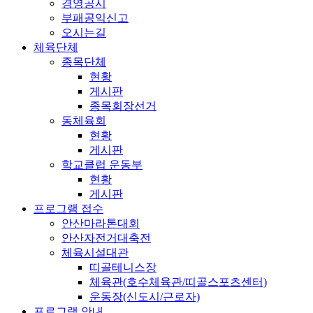
경영공시
부패공익신고
오시는길
체육단체
종목단체
현황
게시판
종목회장선거
동체육회
현황
게시판
학교클럽 운동부
현황
게시판
프로그램 접수
안산마라톤대회
안산자전거대축전
체육시설대관
띠골테니스장
체육관(호수체육관/띠골스포츠센터)
운동장(신도시/근로자)
프로그램 안내