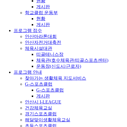
현황
게시판
학교클럽 운동부
현황
게시판
프로그램 접수
안산마라톤대회
안산자전거대축전
체육시설대관
띠골테니스장
체육관(호수체육관/띠골스포츠센터)
운동장(신도시/근로자)
프로그램 안내
찾아가는 생활체육 지도서비스
G-스포츠클럽
G-스포츠클럽
게시판
안산시 I-LEAGUE
건강체육교실
경기스포츠클럽
해달맞이생활체육교실
초등스포츠클럽