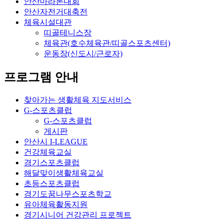
안산마라톤대회
안산자전거대축전
체육시설대관
띠골테니스장
체육관(호수체육관/띠골스포츠센터)
운동장(신도시/근로자)
프로그램 안내
찾아가는 생활체육 지도서비스
G-스포츠클럽
G-스포츠클럽
게시판
안산시 I-LEAGUE
건강체육교실
경기스포츠클럽
해달맞이생활체육교실
초등스포츠클럽
경기도꿈나무스포츠학교
유아체육활동지원
경기시니어 건강관리 프로젝트