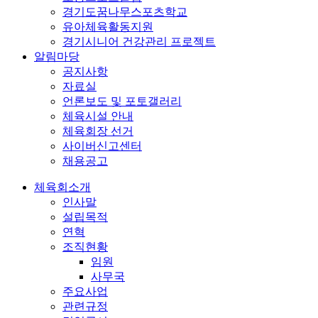
경기도꿈나무스포츠학교
유아체육활동지원
경기시니어 건강관리 프로젝트
알림마당
공지사항
자료실
언론보도 및 포토갤러리
체육시설 안내
체육회장 선거
사이버신고센터
채용공고
체육회소개
인사말
설립목적
연혁
조직현황
임원
사무국
주요사업
관련규정