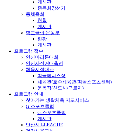
게시판
종목회장선거
동체육회
현황
게시판
학교클럽 운동부
현황
게시판
프로그램 접수
안산마라톤대회
안산자전거대축전
체육시설대관
띠골테니스장
체육관(호수체육관/띠골스포츠센터)
운동장(신도시/근로자)
프로그램 안내
찾아가는 생활체육 지도서비스
G-스포츠클럽
G-스포츠클럽
게시판
안산시 I-LEAGUE
건강체육교실