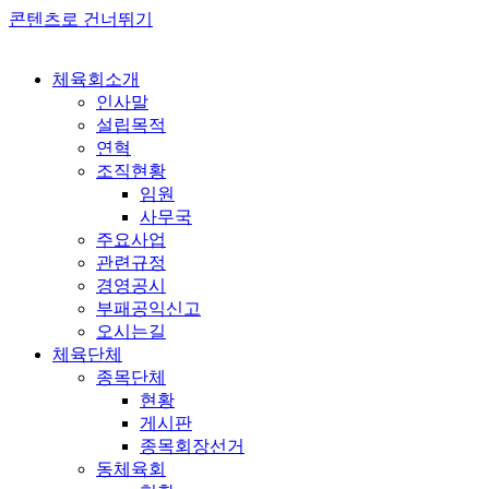
콘텐츠로 건너뛰기
체육회소개
인사말
설립목적
연혁
조직현황
임원
사무국
주요사업
관련규정
경영공시
부패공익신고
오시는길
체육단체
종목단체
현황
게시판
종목회장선거
동체육회