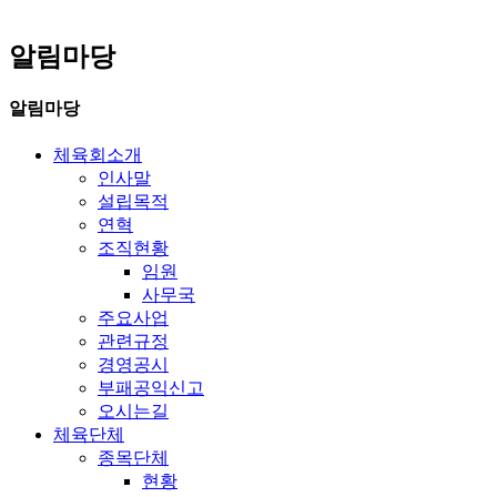
알림마당
알림마당
체육회소개
인사말
설립목적
연혁
조직현황
임원
사무국
주요사업
관련규정
경영공시
부패공익신고
오시는길
체육단체
종목단체
현황