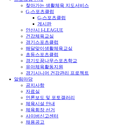
찾아가는 생활체육 지도서비스
G-스포츠클럽
G-스포츠클럽
게시판
안산시 I-LEAGUE
건강체육교실
경기스포츠클럽
해달맞이생활체육교실
초등스포츠클럽
경기도꿈나무스포츠학교
유아체육활동지원
경기시니어 건강관리 프로젝트
알림마당
공지사항
자료실
언론보도 및 포토갤러리
체육시설 안내
체육회장 선거
사이버신고센터
채용공고