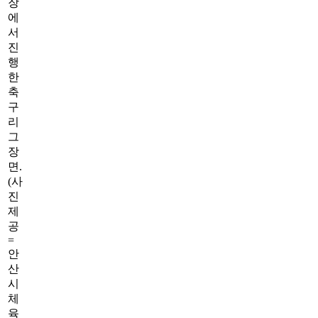
장
에
서
진
행
한
축
구
리
그
장
면.
(사
진
제
공
=
안
산
시
체
육