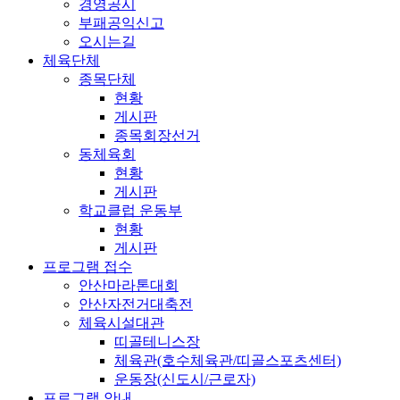
경영공시
부패공익신고
오시는길
체육단체
종목단체
현황
게시판
종목회장선거
동체육회
현황
게시판
학교클럽 운동부
현황
게시판
프로그램 접수
안산마라톤대회
안산자전거대축전
체육시설대관
띠골테니스장
체육관(호수체육관/띠골스포츠센터)
운동장(신도시/근로자)
프로그램 안내