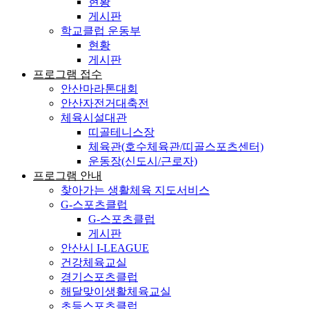
현황
게시판
학교클럽 운동부
현황
게시판
프로그램 접수
안산마라톤대회
안산자전거대축전
체육시설대관
띠골테니스장
체육관(호수체육관/띠골스포츠센터)
운동장(신도시/근로자)
프로그램 안내
찾아가는 생활체육 지도서비스
G-스포츠클럽
G-스포츠클럽
게시판
안산시 I-LEAGUE
건강체육교실
경기스포츠클럽
해달맞이생활체육교실
초등스포츠클럽