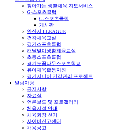
찾아가는 생활체육 지도서비스
G-스포츠클럽
G-스포츠클럽
게시판
안산시 I-LEAGUE
건강체육교실
경기스포츠클럽
해달맞이생활체육교실
초등스포츠클럽
경기도꿈나무스포츠학교
유아체육활동지원
경기시니어 건강관리 프로젝트
알림마당
공지사항
자료실
언론보도 및 포토갤러리
체육시설 안내
체육회장 선거
사이버신고센터
채용공고