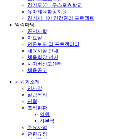
경기도꿈나무스포츠학교
유아체육활동지원
경기시니어 건강관리 프로젝트
알림마당
공지사항
자료실
언론보도 및 포토갤러리
체육시설 안내
체육회장 선거
사이버신고센터
채용공고
체육회소개
인사말
설립목적
연혁
조직현황
임원
사무국
주요사업
관련규정