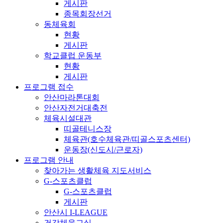
게시판
종목회장선거
동체육회
현황
게시판
학교클럽 운동부
현황
게시판
프로그램 접수
안산마라톤대회
안산자전거대축전
체육시설대관
띠골테니스장
체육관(호수체육관/띠골스포츠센터)
운동장(신도시/근로자)
프로그램 안내
찾아가는 생활체육 지도서비스
G-스포츠클럽
G-스포츠클럽
게시판
안산시 I-LEAGUE
건강체육교실