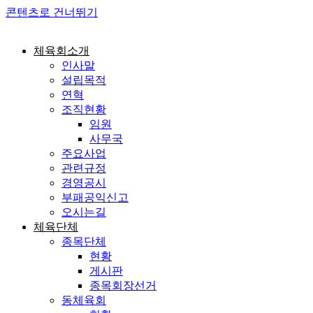
콘텐츠로 건너뛰기
체육회소개
인사말
설립목적
연혁
조직현황
임원
사무국
주요사업
관련규정
경영공시
부패공익신고
오시는길
체육단체
종목단체
현황
게시판
종목회장선거
동체육회