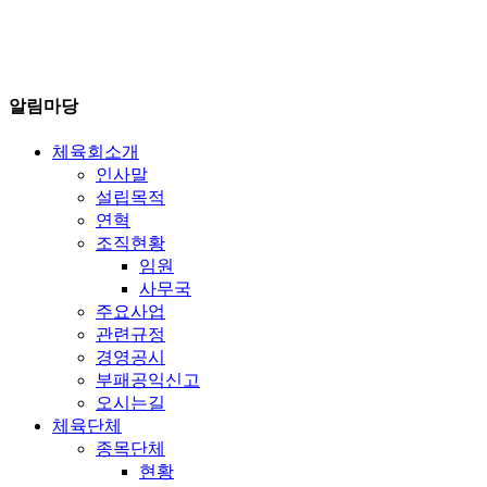
알림마당
체육회소개
인사말
설립목적
연혁
조직현황
임원
사무국
주요사업
관련규정
경영공시
부패공익신고
오시는길
체육단체
종목단체
현황