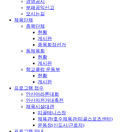
경영공시
부패공익신고
오시는길
체육단체
종목단체
현황
게시판
종목회장선거
동체육회
현황
게시판
학교클럽 운동부
현황
게시판
프로그램 접수
안산마라톤대회
안산자전거대축전
체육시설대관
띠골테니스장
체육관(호수체육관/띠골스포츠센터)
운동장(신도시/근로자)
프로그램 안내