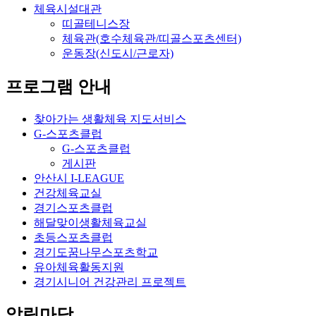
체육시설대관
띠골테니스장
체육관(호수체육관/띠골스포츠센터)
운동장(신도시/근로자)
프로그램 안내
찾아가는 생활체육 지도서비스
G-스포츠클럽
G-스포츠클럽
게시판
안산시 I-LEAGUE
건강체육교실
경기스포츠클럽
해달맞이생활체육교실
초등스포츠클럽
경기도꿈나무스포츠학교
유아체육활동지원
경기시니어 건강관리 프로젝트
알림마당