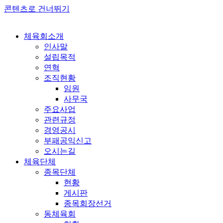
콘텐츠로 건너뛰기
체육회소개
인사말
설립목적
연혁
조직현황
임원
사무국
주요사업
관련규정
경영공시
부패공익신고
오시는길
체육단체
종목단체
현황
게시판
종목회장선거
동체육회