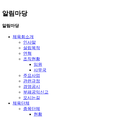
알림마당
알림마당
체육회소개
인사말
설립목적
연혁
조직현황
임원
사무국
주요사업
관련규정
경영공시
부패공익신고
오시는길
체육단체
종목단체
현황