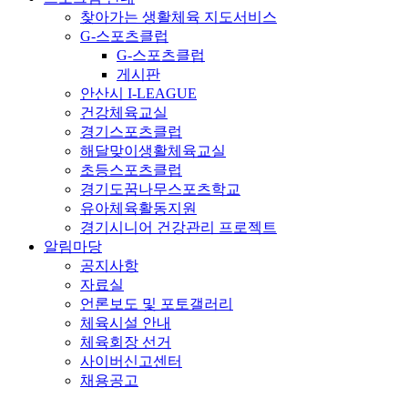
찾아가는 생활체육 지도서비스
G-스포츠클럽
G-스포츠클럽
게시판
안산시 I-LEAGUE
건강체육교실
경기스포츠클럽
해달맞이생활체육교실
초등스포츠클럽
경기도꿈나무스포츠학교
유아체육활동지원
경기시니어 건강관리 프로젝트
알림마당
공지사항
자료실
언론보도 및 포토갤러리
체육시설 안내
체육회장 선거
사이버신고센터
채용공고