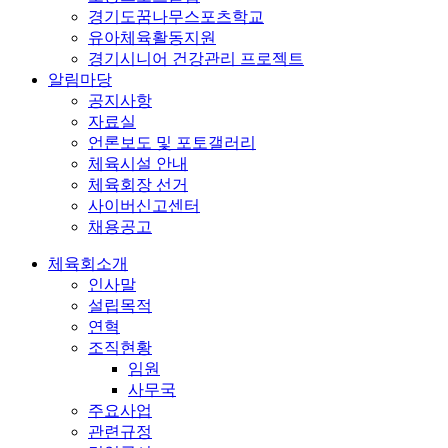
경기도꿈나무스포츠학교
유아체육활동지원
경기시니어 건강관리 프로젝트
알림마당
공지사항
자료실
언론보도 및 포토갤러리
체육시설 안내
체육회장 선거
사이버신고센터
채용공고
체육회소개
인사말
설립목적
연혁
조직현황
임원
사무국
주요사업
관련규정