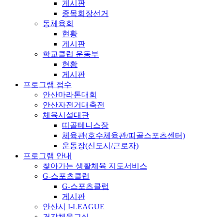
게시판
종목회장선거
동체육회
현황
게시판
학교클럽 운동부
현황
게시판
프로그램 접수
안산마라톤대회
안산자전거대축전
체육시설대관
띠골테니스장
체육관(호수체육관/띠골스포츠센터)
운동장(신도시/근로자)
프로그램 안내
찾아가는 생활체육 지도서비스
G-스포츠클럽
G-스포츠클럽
게시판
안산시 I-LEAGUE
건강체육교실