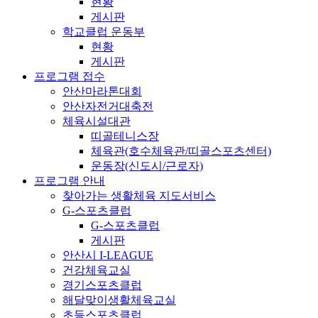
현황
게시판
학교클럽 운동부
현황
게시판
프로그램 접수
안산마라톤대회
안산자전거대축전
체육시설대관
띠골테니스장
체육관(호수체육관/띠골스포츠센터)
운동장(신도시/근로자)
프로그램 안내
찾아가는 생활체육 지도서비스
G-스포츠클럽
G-스포츠클럽
게시판
안산시 I-LEAGUE
건강체육교실
경기스포츠클럽
해달맞이생활체육교실
초등스포츠클럽