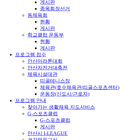
게시판
종목회장선거
동체육회
현황
게시판
학교클럽 운동부
현황
게시판
프로그램 접수
안산마라톤대회
안산자전거대축전
체육시설대관
띠골테니스장
체육관(호수체육관/띠골스포츠센터)
운동장(신도시/근로자)
프로그램 안내
찾아가는 생활체육 지도서비스
G-스포츠클럽
G-스포츠클럽
게시판
안산시 I-LEAGUE
건강체육교실