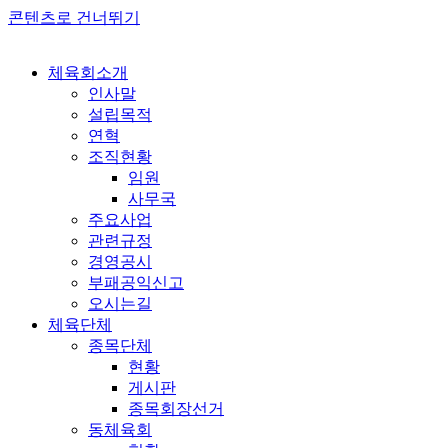
콘텐츠로 건너뛰기
체육회소개
인사말
설립목적
연혁
조직현황
임원
사무국
주요사업
관련규정
경영공시
부패공익신고
오시는길
체육단체
종목단체
현황
게시판
종목회장선거
동체육회