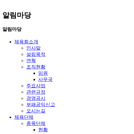
알림마당
알림마당
체육회소개
인사말
설립목적
연혁
조직현황
임원
사무국
주요사업
관련규정
경영공시
부패공익신고
오시는길
체육단체
종목단체
현황