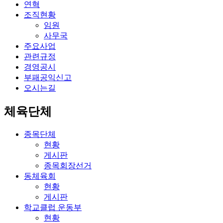
연혁
조직현황
임원
사무국
주요사업
관련규정
경영공시
부패공익신고
오시는길
체육단체
종목단체
현황
게시판
종목회장선거
동체육회
현황
게시판
학교클럽 운동부
현황