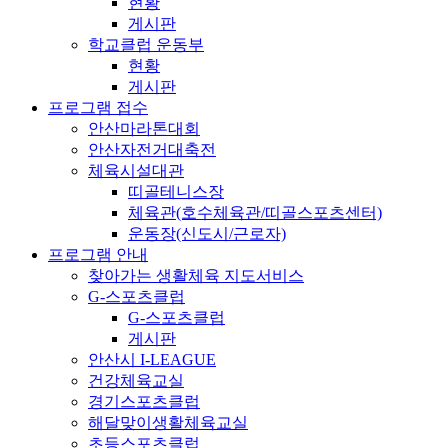
현황
게시판
학교클럽 운동부
현황
게시판
프로그램 접수
안산마라톤대회
안산자전거대축전
체육시설대관
띠골테니스장
체육관(호수체육관/띠골스포츠센터)
운동장(신도시/근로자)
프로그램 안내
찾아가는 생활체육 지도서비스
G-스포츠클럽
G-스포츠클럽
게시판
안산시 I-LEAGUE
건강체육교실
경기스포츠클럽
해달맞이생활체육교실
초등스포츠클럽