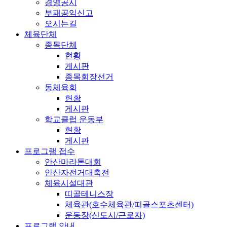
경영공시
부패공익신고
오시는길
체육단체
종목단체
현황
게시판
종목회장선거
동체육회
현황
게시판
학교클럽 운동부
현황
게시판
프로그램 접수
안산마라톤대회
안산자전거대축전
체육시설대관
띠골테니스장
체육관(호수체육관/띠골스포츠센터)
운동장(신도시/근로자)
프로그램 안내