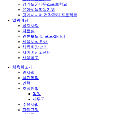
경기도꿈나무스포츠학교
유아체육활동지원
경기시니어 건강관리 프로젝트
알림마당
공지사항
자료실
언론보도 및 포토갤러리
체육시설 안내
체육회장 선거
사이버신고센터
채용공고
체육회소개
인사말
설립목적
연혁
조직현황
임원
사무국
주요사업
관련규정