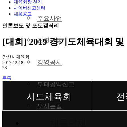
체육회장 선거
사이버신고센터
채용공고
주요사업
언론보도 및 포토갤러리
[대회] 2019 경기도체육대
관련규정
안산시체육회
경영공시
2017-12-18
58
목록
부패공익신고
오시는길
체육단체