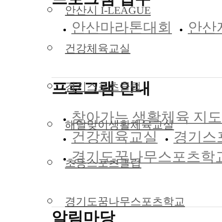
안산시 I-LEAGUE
안산마라톤대회
안산
건강체육교실
프로그램 안내
경기스포츠클럽
찾아가는 생활체육 지
해달맞이생활체육교실
건강체육교실
경기스
경기도꿈나무스포츠학
초등스포츠클럽
경기도꿈나무스포츠학교
알림마당