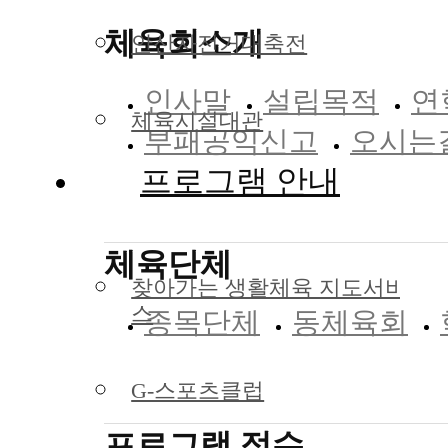
체육회소개
안산자전거대축전
인사말
설립목적
연
체육시설대관
부패공익신고
오시는
프로그램 안내
체육단체
찾아가는 생활체육 지도서비
스
종목단체
동체육회
G-스포츠클럽
프로그램 접수