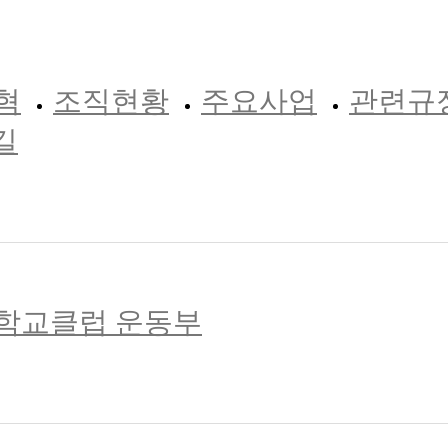
혁
조직현황
주요사업
관련규
길
학교클럽 운동부