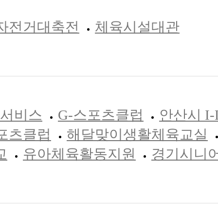
자전거대축전
체육시설대관
도서비스
G-스포츠클럽
안산시 I-
포츠클럽
해달맞이생활체육교실
교
유아체육활동지원
경기시니어