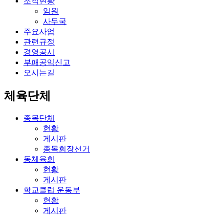
조직현황
임원
사무국
주요사업
관련규정
경영공시
부패공익신고
오시는길
체육단체
종목단체
현황
게시판
종목회장선거
동체육회
현황
게시판
학교클럽 운동부
현황
게시판