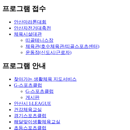
프로그램 접수
안산마라톤대회
안산자전거대축전
체육시설대관
띠골테니스장
체육관(호수체육관/띠골스포츠센터)
운동장(신도시/근로자)
프로그램 안내
찾아가는 생활체육 지도서비스
G-스포츠클럽
G-스포츠클럽
게시판
안산시 I-LEAGUE
건강체육교실
경기스포츠클럽
해달맞이생활체육교실
초등스포츠클럽