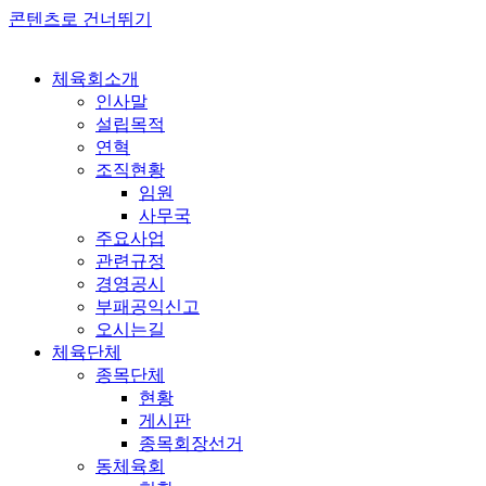
콘텐츠로 건너뛰기
체육회소개
인사말
설립목적
연혁
조직현황
임원
사무국
주요사업
관련규정
경영공시
부패공익신고
오시는길
체육단체
종목단체
현황
게시판
종목회장선거
동체육회