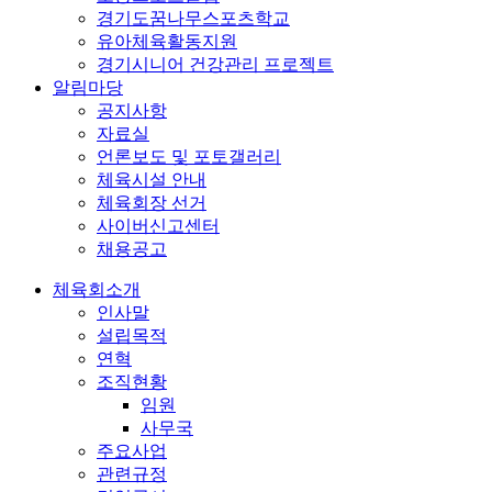
경기도꿈나무스포츠학교
유아체육활동지원
경기시니어 건강관리 프로젝트
알림마당
공지사항
자료실
언론보도 및 포토갤러리
체육시설 안내
체육회장 선거
사이버신고센터
채용공고
체육회소개
인사말
설립목적
연혁
조직현황
임원
사무국
주요사업
관련규정