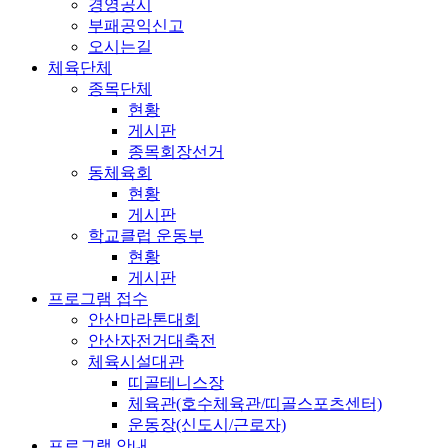
경영공시
부패공익신고
오시는길
체육단체
종목단체
현황
게시판
종목회장선거
동체육회
현황
게시판
학교클럽 운동부
현황
게시판
프로그램 접수
안산마라톤대회
안산자전거대축전
체육시설대관
띠골테니스장
체육관(호수체육관/띠골스포츠센터)
운동장(신도시/근로자)
프로그램 안내