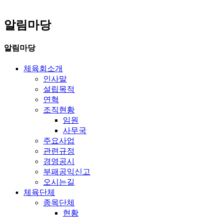
알림마당
알림마당
체육회소개
인사말
설립목적
연혁
조직현황
임원
사무국
주요사업
관련규정
경영공시
부패공익신고
오시는길
체육단체
종목단체
현황