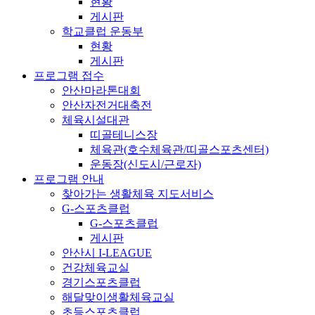
현황
게시판
학교클럽 운동부
현황
게시판
프로그램 접수
안산마라톤대회
안산자전거대축전
체육시설대관
띠골테니스장
체육관(호수체육관/띠골스포츠센터)
운동장(신도시/근로자)
프로그램 안내
찾아가는 생활체육 지도서비스
G-스포츠클럽
G-스포츠클럽
게시판
안산시 I-LEAGUE
건강체육교실
경기스포츠클럽
해달맞이생활체육교실
초등스포츠클럽