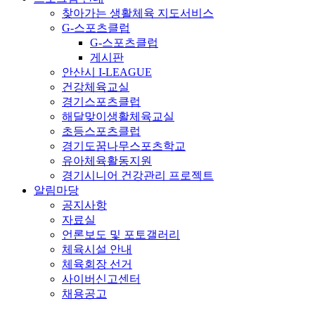
찾아가는 생활체육 지도서비스
G-스포츠클럽
G-스포츠클럽
게시판
안산시 I-LEAGUE
건강체육교실
경기스포츠클럽
해달맞이생활체육교실
초등스포츠클럽
경기도꿈나무스포츠학교
유아체육활동지원
경기시니어 건강관리 프로젝트
알림마당
공지사항
자료실
언론보도 및 포토갤러리
체육시설 안내
체육회장 선거
사이버신고센터
채용공고