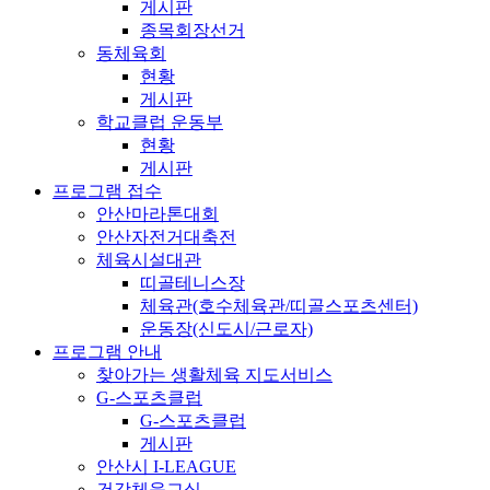
게시판
종목회장선거
동체육회
현황
게시판
학교클럽 운동부
현황
게시판
프로그램 접수
안산마라톤대회
안산자전거대축전
체육시설대관
띠골테니스장
체육관(호수체육관/띠골스포츠센터)
운동장(신도시/근로자)
프로그램 안내
찾아가는 생활체육 지도서비스
G-스포츠클럽
G-스포츠클럽
게시판
안산시 I-LEAGUE
건강체육교실