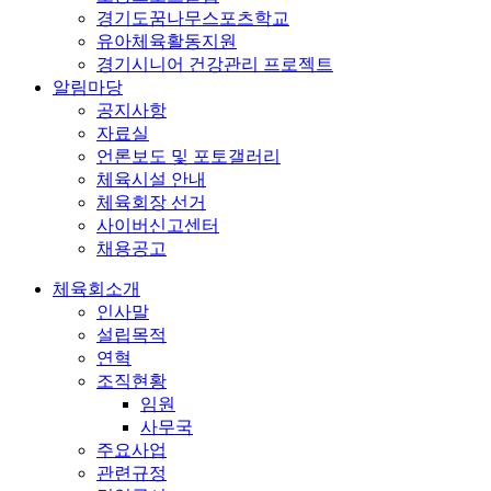
경기도꿈나무스포츠학교
유아체육활동지원
경기시니어 건강관리 프로젝트
알림마당
공지사항
자료실
언론보도 및 포토갤러리
체육시설 안내
체육회장 선거
사이버신고센터
채용공고
체육회소개
인사말
설립목적
연혁
조직현황
임원
사무국
주요사업
관련규정