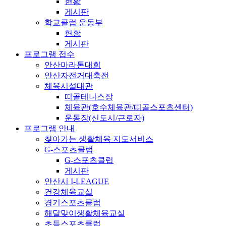
현황
게시판
학교클럽 운동부
현황
게시판
프로그램 접수
안산마라톤대회
안산자전거대축전
체육시설대관
띠골테니스장
체육관(호수체육관/띠골스포츠센터)
운동장(신도시/근로자)
프로그램 안내
찾아가는 생활체육 지도서비스
G-스포츠클럽
G-스포츠클럽
게시판
안산시 I-LEAGUE
건강체육교실
경기스포츠클럽
해달맞이생활체육교실
초등스포츠클럽