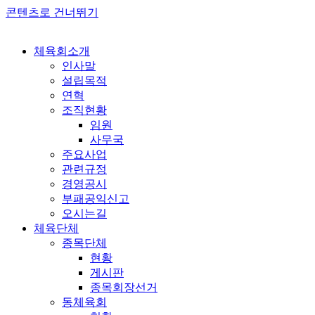
콘텐츠로 건너뛰기
체육회소개
인사말
설립목적
연혁
조직현황
임원
사무국
주요사업
관련규정
경영공시
부패공익신고
오시는길
체육단체
종목단체
현황
게시판
종목회장선거
동체육회