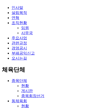
인사말
설립목적
연혁
조직현황
임원
사무국
주요사업
관련규정
경영공시
부패공익신고
오시는길
체육단체
종목단체
현황
게시판
종목회장선거
동체육회
현황