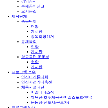
경영공시
부패공익신고
오시는길
체육단체
종목단체
현황
게시판
종목회장선거
동체육회
현황
게시판
학교클럽 운동부
현황
게시판
프로그램 접수
안산마라톤대회
안산자전거대축전
체육시설대관
띠골테니스장
체육관(호수체육관/띠골스포츠센터)
운동장(신도시/근로자)
프로그램 안내