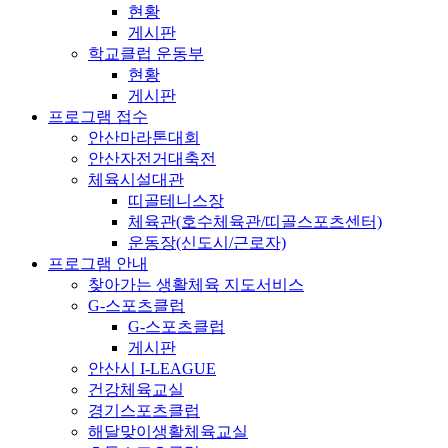
현황
게시판
학교클럽 운동부
현황
게시판
프로그램 접수
안산마라톤대회
안산자전거대축전
체육시설대관
띠골테니스장
체육관(호수체육관/띠골스포츠센터)
운동장(신도시/근로자)
프로그램 안내
찾아가는 생활체육 지도서비스
G-스포츠클럽
G-스포츠클럽
게시판
안산시 I-LEAGUE
건강체육교실
경기스포츠클럽
해달맞이생활체육교실