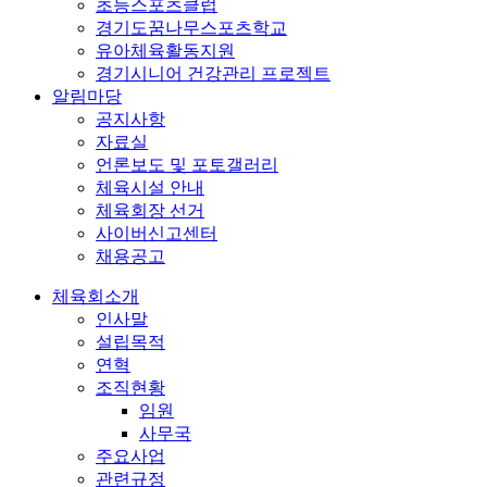
초등스포츠클럽
경기도꿈나무스포츠학교
유아체육활동지원
경기시니어 건강관리 프로젝트
알림마당
공지사항
자료실
언론보도 및 포토갤러리
체육시설 안내
체육회장 선거
사이버신고센터
채용공고
체육회소개
인사말
설립목적
연혁
조직현황
임원
사무국
주요사업
관련규정