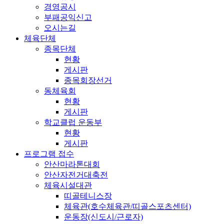
경영공시
부패공익신고
오시는길
체육단체
종목단체
현황
게시판
종목회장선거
동체육회
현황
게시판
학교클럽 운동부
현황
게시판
프로그램 접수
안산마라톤대회
안산자전거대축전
체육시설대관
띠골테니스장
체육관(호수체육관/띠골스포츠센터)
운동장(신도시/근로자)