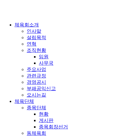
콘
텐
츠
로
체육회소개
건
인사말
너
설립목적
뛰
연혁
기
조직현황
임원
사무국
주요사업
관련규정
경영공시
부패공익신고
오시는길
체육단체
종목단체
현황
게시판
종목회장선거
동체육회