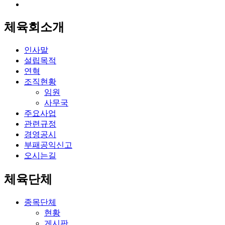
체육회소개
인사말
설립목적
연혁
조직현황
임원
사무국
주요사업
관련규정
경영공시
부패공익신고
오시는길
체육단체
종목단체
현황
게시판