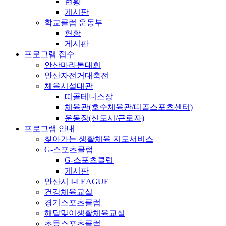
현황
게시판
학교클럽 운동부
현황
게시판
프로그램 접수
안산마라톤대회
안산자전거대축전
체육시설대관
띠골테니스장
체육관(호수체육관/띠골스포츠센터)
운동장(신도시/근로자)
프로그램 안내
찾아가는 생활체육 지도서비스
G-스포츠클럽
G-스포츠클럽
게시판
안산시 I-LEAGUE
건강체육교실
경기스포츠클럽
해달맞이생활체육교실
초등스포츠클럽