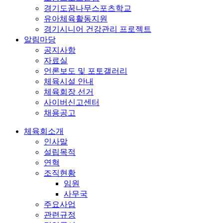
경기도꿈나무스포츠학교
유아체육활동지원
경기시니어 건강관리 프로젝트
알림마당
공지사항
자료실
언론보도 및 포토갤러리
체육시설 안내
체육회장 선거
사이버신고센터
채용공고
체육회소개
인사말
설립목적
연혁
조직현황
임원
사무국
주요사업
관련규정