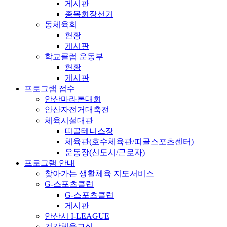
게시판
종목회장선거
동체육회
현황
게시판
학교클럽 운동부
현황
게시판
프로그램 접수
안산마라톤대회
안산자전거대축전
체육시설대관
띠골테니스장
체육관(호수체육관/띠골스포츠센터)
운동장(신도시/근로자)
프로그램 안내
찾아가는 생활체육 지도서비스
G-스포츠클럽
G-스포츠클럽
게시판
안산시 I-LEAGUE
건강체육교실