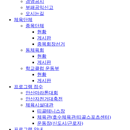
경영공시
부패공익신고
오시는길
체육단체
종목단체
현황
게시판
종목회장선거
동체육회
현황
게시판
학교클럽 운동부
현황
게시판
프로그램 접수
안산마라톤대회
안산자전거대축전
체육시설대관
띠골테니스장
체육관(호수체육관/띠골스포츠센터)
운동장(신도시/근로자)
프로그램 안내