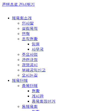
콘텐츠로 건너뛰기
체육회소개
인사말
설립목적
연혁
조직현황
임원
사무국
주요사업
관련규정
경영공시
부패공익신고
오시는길
체육단체
종목단체
현황
게시판
종목회장선거
동체육회