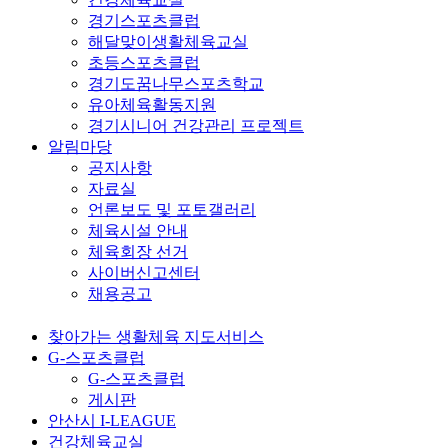
경기스포츠클럽
해달맞이생활체육교실
초등스포츠클럽
경기도꿈나무스포츠학교
유아체육활동지원
경기시니어 건강관리 프로젝트
알림마당
공지사항
자료실
언론보도 및 포토갤러리
체육시설 안내
체육회장 선거
사이버신고센터
채용공고
찾아가는 생활체육 지도서비스
G-스포츠클럽
G-스포츠클럽
게시판
안산시 I-LEAGUE
건강체육교실