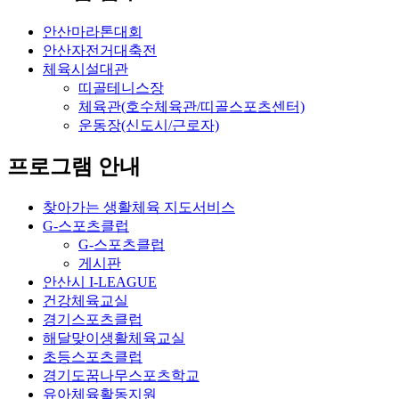
안산마라톤대회
안산자전거대축전
체육시설대관
띠골테니스장
체육관(호수체육관/띠골스포츠센터)
운동장(신도시/근로자)
프로그램 안내
찾아가는 생활체육 지도서비스
G-스포츠클럽
G-스포츠클럽
게시판
안산시 I-LEAGUE
건강체육교실
경기스포츠클럽
해달맞이생활체육교실
초등스포츠클럽
경기도꿈나무스포츠학교
유아체육활동지원