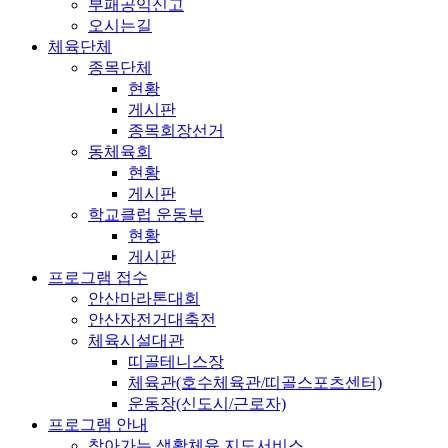
부패공익신고
오시는길
체육단체
종목단체
현황
게시판
종목회장선거
동체육회
현황
게시판
학교클럽 운동부
현황
게시판
프로그램 접수
안산마라톤대회
안산자전거대축전
체육시설대관
띠골테니스장
체육관(호수체육관/띠골스포츠센터)
운동장(신도시/근로자)
프로그램 안내
찾아가는 생활체육 지도서비스