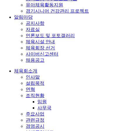
유아체육활동지원
경기시니어 건강관리 프로젝트
알림마당
공지사항
자료실
언론보도 및 포토갤러리
체육시설 안내
체육회장 선거
사이버신고센터
채용공고
체육회소개
인사말
설립목적
연혁
조직현황
임원
사무국
주요사업
관련규정
경영공시