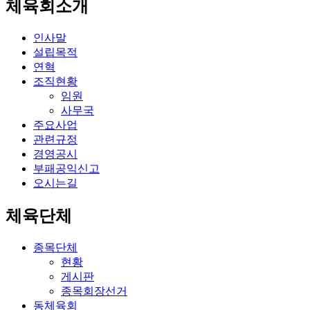
체육회소개
인사말
설립목적
연혁
조직현황
임원
사무국
주요사업
관련규정
경영공시
부패공익신고
오시는길
체육단체
종목단체
현황
게시판
종목회장선거
동체육회