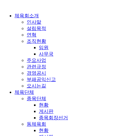
콘
텐
체육회소개
츠
인사말
로
설립목적
건
연혁
너
조직현황
뛰
임원
기
사무국
주요사업
관련규정
경영공시
부패공익신고
오시는길
체육단체
종목단체
현황
게시판
종목회장선거
동체육회
현황