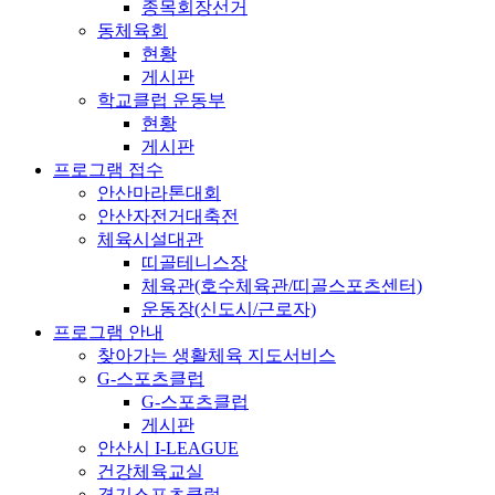
종목회장선거
동체육회
현황
게시판
학교클럽 운동부
현황
게시판
프로그램 접수
안산마라톤대회
안산자전거대축전
체육시설대관
띠골테니스장
체육관(호수체육관/띠골스포츠센터)
운동장(신도시/근로자)
프로그램 안내
찾아가는 생활체육 지도서비스
G-스포츠클럽
G-스포츠클럽
게시판
안산시 I-LEAGUE
건강체육교실
경기스포츠클럽