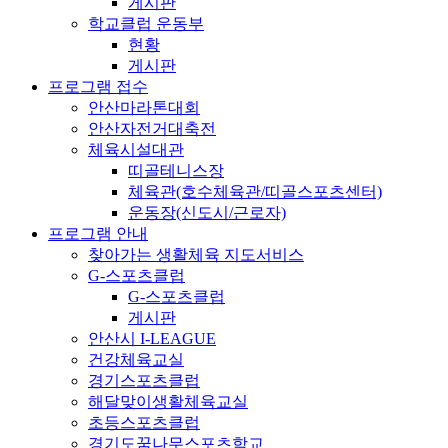
게시판
학교클럽 운동부
현황
게시판
프로그램 접수
안산마라톤대회
안산자전거대축전
체육시설대관
띠골테니스장
체육관(호수체육관/띠골스포츠센터)
운동장(신도시/근로자)
프로그램 안내
찾아가는 생활체육 지도서비스
G-스포츠클럽
G-스포츠클럽
게시판
안산시 I-LEAGUE
건강체육교실
경기스포츠클럽
해달맞이생활체육교실
초등스포츠클럽
경기도꿈나무스포츠학교