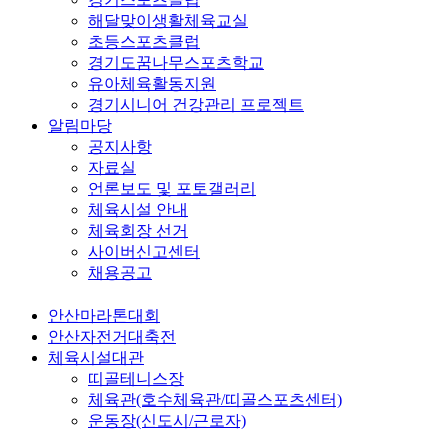
해달맞이생활체육교실
초등스포츠클럽
경기도꿈나무스포츠학교
유아체육활동지원
경기시니어 건강관리 프로젝트
알림마당
공지사항
자료실
언론보도 및 포토갤러리
체육시설 안내
체육회장 선거
사이버신고센터
채용공고
안산마라톤대회
안산자전거대축전
체육시설대관
띠골테니스장
체육관(호수체육관/띠골스포츠센터)
운동장(신도시/근로자)