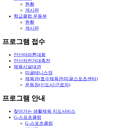
현황
게시판
학교클럽 운동부
현황
게시판
프로그램 접수
안산마라톤대회
안산자전거대축전
체육시설대관
띠골테니스장
체육관(호수체육관/띠골스포츠센터)
운동장(신도시/근로자)
프로그램 안내
찾아가는 생활체육 지도서비스
G-스포츠클럽
G-스포츠클럽